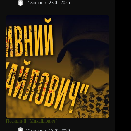
158ombr
23.01.2026
Позивний “Михайлович”
158ombr
13.01.2026