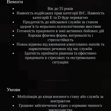
Вимоги
Вік до 55 років
Наявність водійських прав категорії В/С. Наявність
категорій E та D буде перевагою
Придатність до військової служби за станом
здоров’я та морально-психологічними якостями
Готовність працювати в зоні активних бойових дій
Хороша фізична форма, витривалість і
стресостійкість
Повна відмова від вживання алкогольних напоїв та
наркотичних речовин під час служби
Здатність приймати рішення та ефективно
працювати в стресових та екстремальних
ситуаціях
Умови
Мобілізація до кінця воєнного стану або служба за
контрактом
Грошове забезпечення згідно з нормами чинного
законодавства